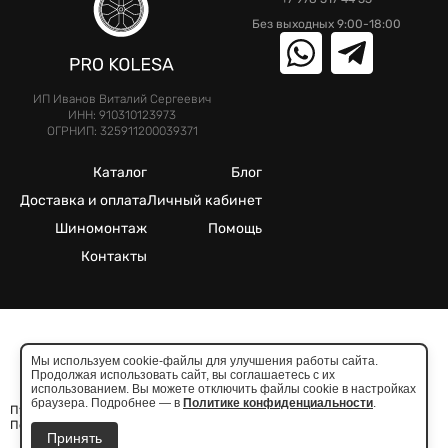
Без выходных 9:00-18:00
ИП Иванов Виталий Сергеевич
ИНН: 910310123973
ОГРНИП: 325911200039371
Каталог
Блог
Доставка и оплата
Личный кабинет
Шиномонтаж
Помощь
Контакты
©2025. Все права защищены.
Мы используем cookie-файлы для улучшения работы сайта.
Продолжая использовать сайт, вы соглашаетесь с их
Meta признана экстремистcкой организацией в России
использованием. Вы можете отключить файлы cookie в настройках
браузера. Подробнее — в
Политике конфиденциальности
.
Публичная оферта
Политика конфиденциальности
Принять