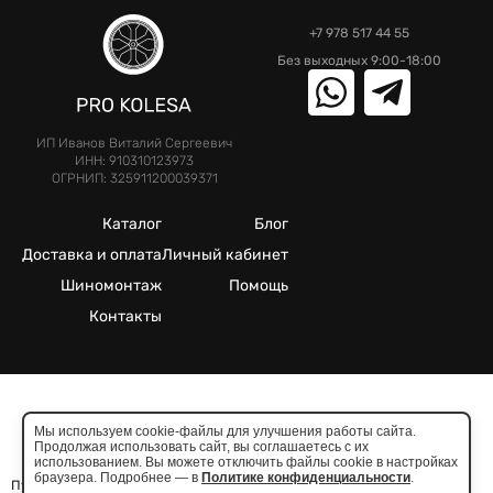
+7 978 517 44 55
Без выходных 9:00-18:00
ИП Иванов Виталий Сергеевич
ИНН: 910310123973
ОГРНИП: 325911200039371
Каталог
Блог
Доставка и оплата
Личный кабинет
Шиномонтаж
Помощь
Контакты
©2025. Все права защищены.
Мы используем cookie-файлы для улучшения работы сайта.
Продолжая использовать сайт, вы соглашаетесь с их
Meta признана экстремистcкой организацией в России
использованием. Вы можете отключить файлы cookie в настройках
браузера. Подробнее — в
Политике конфиденциальности
.
Публичная оферта