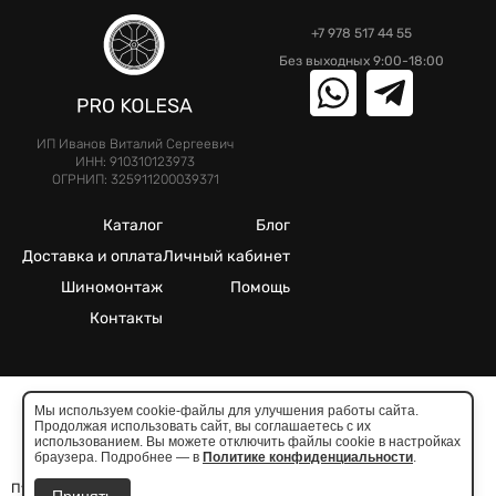
+7 978 517 44 55
Без выходных 9:00-18:00
ИП Иванов Виталий Сергеевич
ИНН: 910310123973
ОГРНИП: 325911200039371
Каталог
Блог
Доставка и оплата
Личный кабинет
Шиномонтаж
Помощь
Контакты
Мы используем cookie-файлы для улучшения работы сайта.
Продолжая использовать сайт, вы соглашаетесь с их
©2025. Все права защищены.
использованием. Вы можете отключить файлы cookie в настройках
Meta признана экстремистcкой организацией в России
браузера. Подробнее — в
Политике конфиденциальности
.
Публичная оферта