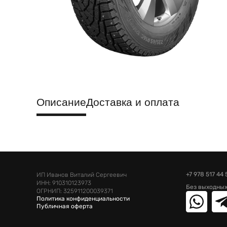
Описание
Доставка и оплата
+7 978 517 44 
ИП Иванов Виталий Сергеевич
ИНН: 910310123973
Без выходных
ОГРНИП: 325911200039371
Политика конфиденциальности
Публичная оферта