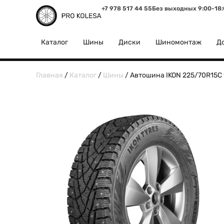
+7 978 517 44 55
Без выходных 9:00-18
Каталог
Шины
Диски
Шиномонтаж
До
Главная
/
Каталог
/
Шины
/ Автошина IKON 225/70R15C