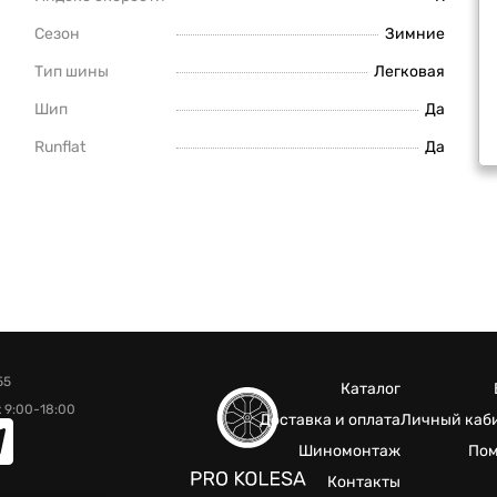
Сезон
Зимние
Тип шины
Легковая
Шип
Да
Runflat
Да
55
Каталог
 9:00-18:00
Доставка и оплата
Личный каб
Шиномонтаж
По
Контакты