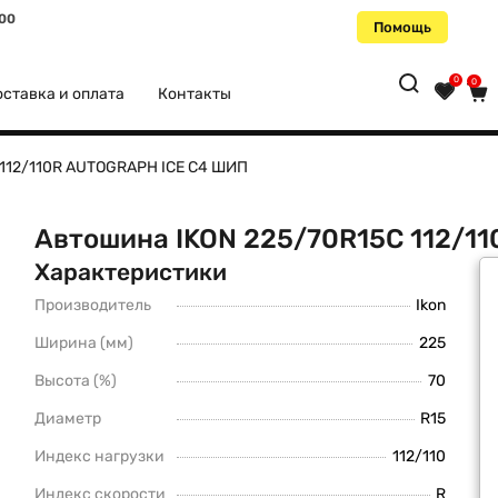
:00
Помощь
0
0
ставка и оплата
Контакты
 112/110R AUTOGRAPH ICE C4 ШИП
Автошина IKON 225/70R15C 112/1
Характеристики
Производитель
Ikon
Ширина (мм)
225
Высота (%)
70
Диаметр
R15
Индекс нагрузки
112/110
Индекс скорости
R