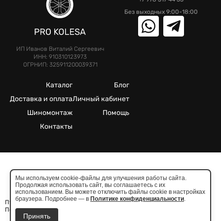
Без выходных 9:00-18:00
ИП Иванов Виталий Сергеевич
ИНН: 910310123973
ОГРНИП: 325911200039371
Каталог
Блог
Доставка и оплата
Личный кабинет
Шиномонтаж
Помощь
Контакты
©2025. Все права защищены.
Мы используем cookie-файлы для улучшения работы сайта.
Продолжая использовать сайт, вы соглашаетесь с их
Meta признана экстремистcкой организацией в России
использованием. Вы можете отключить файлы cookie в настройках
браузера. Подробнее — в
Политике конфиденциальности
.
Публичная оферта
Политика конфиденциальности
Принять