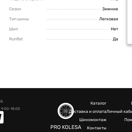
Сезон
Зимние
Тип шины
Легковая
Шип
Нет
Runflat
Да
55
Каталог
 9:00-18:00
Доставка и оплата
Личный каб
Шиномонтаж
По
Контакты