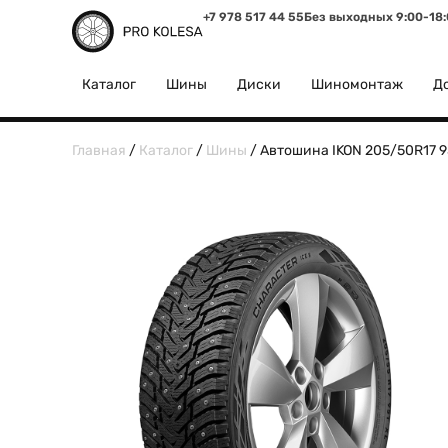
+7 978 517 44 55
Без выходных 9:00-18
Каталог
Шины
Диски
Шиномонтаж
До
Главная
/
Каталог
/
Шины
/ Автошина IKON 205/50R17 