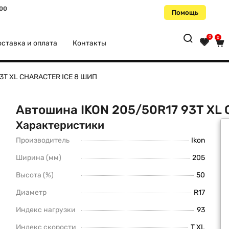
:00
Помощь
0
0
ставка и оплата
Контакты
93T XL CHARACTER ICE 8 ШИП
Автошина IKON 205/50R17 93T XL
Характеристики
Производитель
Ikon
Ширина (мм)
205
Высота (%)
50
Диаметр
R17
Индекс нагрузки
93
Индекс скорости
T XL