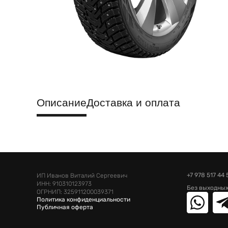
Описание
Доставка и оплата
+7 978 517 44 
ИП Иванов Виталий Сергеевич
ИНН: 910310123973
Без выходных
ОГРНИП: 325911200039371
Политика конфиденциальности
Публичная оферта