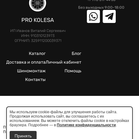
Без выходных 9:00-18:00
ИП Иванов Виталий Сергеевич
ИНН: 910310123973
ОГРНИП: 325911200039371
Каталог
Блог
Доставка и оплата
Личный кабинет
Шиномонтаж
Помощь
Контакты
©2025. Все права защищены.
Мы используем cookie-файлы для улучшения работы сайта.
Продолжая использовать сайт, вы соглашаетесь с их
Meta признана экстремистcкой организацией в России
использованием. Вы можете отключить файлы cookie в настройках
браузера. Подробнее — в
Политике конфиденциальности
.
Публичная оферта
Политика конфиденциальности
Принять