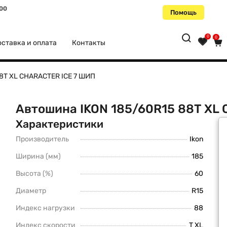
:00
Помощь
0
0
ставка и оплата
Контакты
88T XL CHARACTER ICE 7 ШИП
Автошина IKON 185/60R15 88T XL
Характеристики
Производитель
Ikon
Ширина (мм)
185
Высота (%)
60
Диаметр
R15
Индекс нагрузки
88
Индекс скорости
T XL