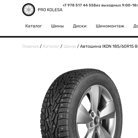
+7 978 517 44 55
Без выходных 9:00-18
Каталог
Шины
Диски
Шиномонтаж
До
Главная
/
Каталог
/
Шины
/ Автошина IKON 185/60R15 