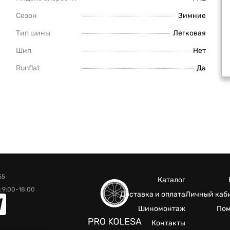
Сезон
Зимние
Тип шины
Легковая
Шип
Нет
Runflat
Да
55
Каталог
 9:00-18:00
Доставка и оплата
Личный каб
Шиномонтаж
По
Контакты