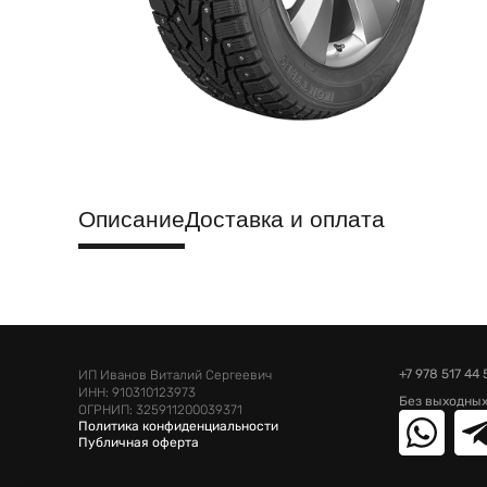
Описание
Доставка и оплата
+7 978 517 44 
ИП Иванов Виталий Сергеевич
ИНН: 910310123973
Без выходных
ОГРНИП: 325911200039371
Политика конфиденциальности
Публичная оферта