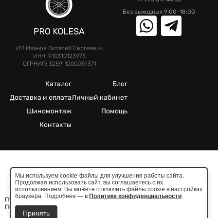
Без выходных 9:00-18:00
ИП Иванов Виталий Сергеевич
ИНН: 910310123973
ОГРНИП: 325911200039371
Каталог
Блог
Доставка и оплата
Личный кабинет
Шиномонтаж
Помощь
Контакты
©2025. Все права защищены.
Мы используем cookie-файлы для улучшения работы сайта.
Продолжая использовать сайт, вы соглашаетесь с их
Meta признана экстремистcкой организацией в России
использованием. Вы можете отключить файлы cookie в настройках
браузера. Подробнее — в
Политике конфиденциальности
.
Публичная оферта
Политика конфиденциальности
Принять