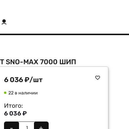
8T SNO-MAX 7000 ШИП
6 036
₽
/шт
22 в наличии
Итого:
6 036 ₽
-
+