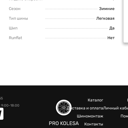
Сезон
Зимние
Тип шины
Легковая
Шип
Да
Runflat
Нет
55
Каталог
 9:00-18:00
Доставка и оплата
Личный каб
Шиномонтаж
По
Контакты