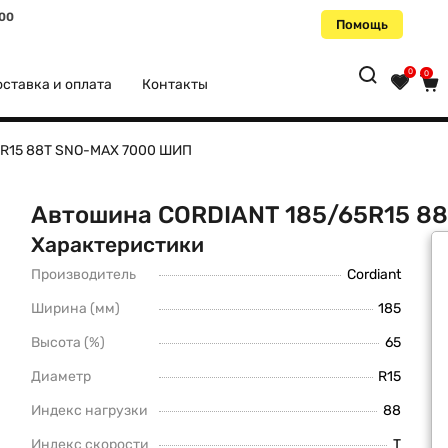
:00
Помощь
0
0
ставка и оплата
Контакты
5R15 88T SNO-MAX 7000 ШИП
Автошина CORDIANT 185/65R15 8
Характеристики
Производитель
Cordiant
Ширина (мм)
185
Высота (%)
65
Диаметр
R15
Индекс нагрузки
88
Индекс скорости
T