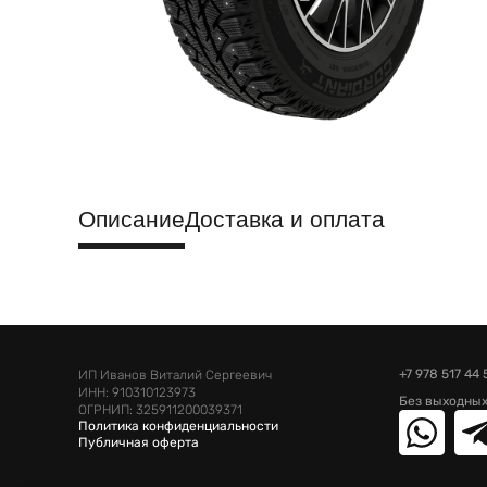
Описание
Доставка и оплата
+7 978 517 44 
ИП Иванов Виталий Сергеевич
ИНН: 910310123973
Без выходных
ОГРНИП: 325911200039371
Политика конфиденциальности
Публичная оферта