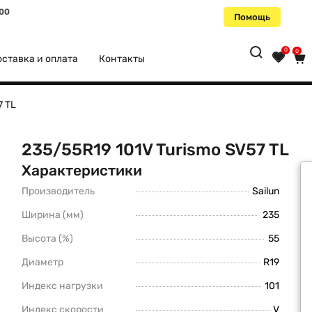
:00
Помощь
0
0
ставка и оплата
Контакты
7 TL
235/55R19 101V Turismo SV57 TL
Характеристики
Производитель
Sailun
Ширина (мм)
235
Высота (%)
55
Диаметр
R19
Индекс нагрузки
101
Индекс скорости
V