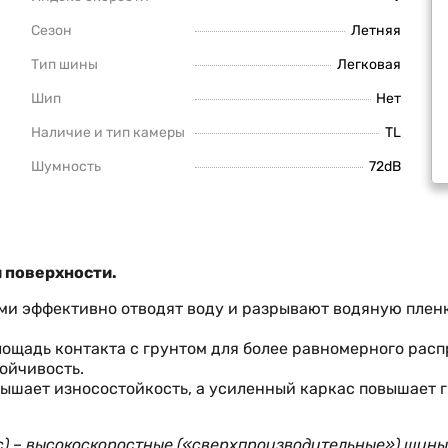
Сезон
Летняя
Тип шины
Легковая
Шип
Нет
Наличие и тип камеры
TL
Шумность
72dB
 поверхности.
ми эффективно отводят воду и разрывают водяную пленк
ощадь контакта с грунтом для более равномерного расп
ойчивость.
ышает износостойкость, а усиленный каркас повышает г
анс) – высокоскоростные («сверхпроизводительные») шин