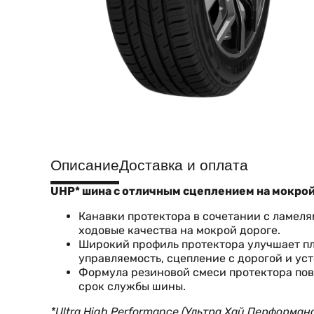
Описание
Доставка и оплата
UHP* шина с отличным сцеплением на мокрой
Канавки протектора в сочетании с ламеля
ходовые качества на мокрой дороге.
Широкий профиль протектора улучшает пл
управляемость, сцепление с дорогой и уст
Формула резиновой смеси протектора пов
срок службы шины.
*Ultra High Performance (Ультра Хай Перформ