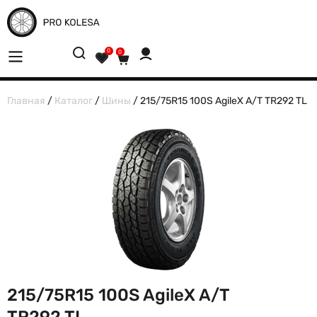
0
0
Главная
/
Каталог
/
Шины
/ 215/75R15 100S AgileX A/T TR292 TL
215/75R15 100S AgileX A/T
TR292 TL