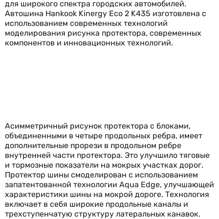
для широкого спектра городских автомобилей.
Автошина Hankook Kinergy Eco 2 K435 изготовлена с
использованием современных технологий
моделирования рисунка протектора, современных
компонентов и инновационных технологий.
Асимметричный рисунок протектора с блоками,
объединенными в четыре продольных ребра, имеет
дополнительные прорези в продольном ребре
внутренней части протектора. Это улучшило тяговые
и тормозные показатели на мокрых участках дорог.
Протектор шины смоделирован с использованием
запатентованной технологии Aqua Edge, улучшающей
характеристики шины на мокрой дороге. Технология
включает в себя широкие продольные каналы и
трехступенчатую структуру латеральных канавок.
Благодаря этому шина оперативно отводит воду из
пятна контакта, эффективно предотвращая
аквапланирование. Массивные блоки плечевых зон
протектора гарантируют эффективное прохождение
поворотов и снижение шума. Каркас шины и новая
формула резиновой смеси с высокодисперсной