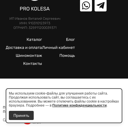
ИП Иванов Виталий Сергеевич
ИНН: 910310123973
ОГРНИП: 325911200039371
Каталог
Блог
Доставка и оплата
Личный кабинет
Шиномонтаж
Помощь
Контакты
©2025. Все права защищены.
Мы используем cookie-файлы для улучшения работы сайта.
Продолжая использовать сайт, вы соглашаетесь с их
Meta признана экстремистcкой организацией в России
использованием. Вы можете отключить файлы cookie в настройках
браузера. Подробнее — в
Политике конфиденциальности
.
Публичная оферта
Политика конфиденциальности
Принять
Сделано в