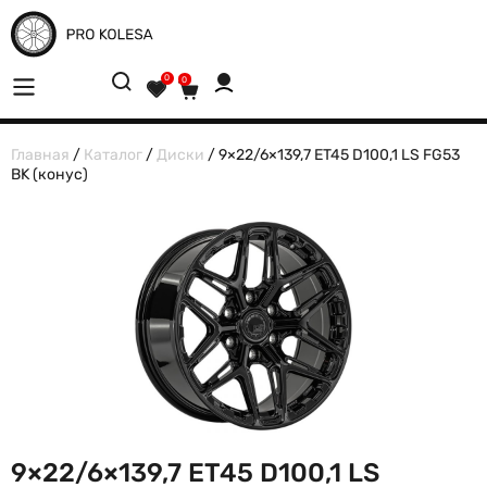
0
0
Главная
/
Каталог
/
Диски
/ 9×22/6×139,7 ET45 D100,1 LS FG53
BK (конус)
9×22/6×139,7 ET45 D100,1 LS