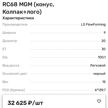
RC68 MGM (конус,
Колпак+лого)
Характеристики
Производитель
LS FlowForming
Ширина
9
Диаметр
20
ET
30
Dia
100,1
Вид диска
Легковой
Основной цвет
черный
Вес
15
PCD (Крепеж)
6*139,7
32 625
₽
/шт