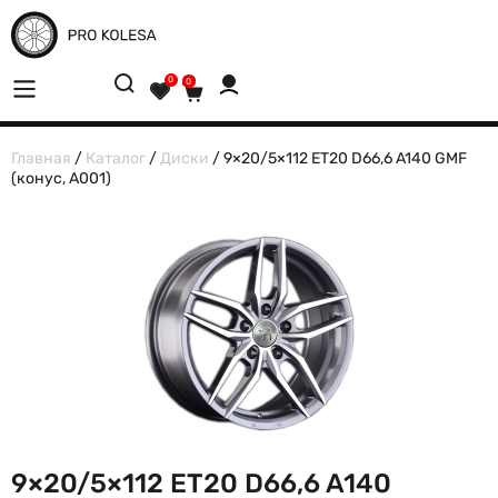
0
0
Главная
/
Каталог
/
Диски
/ 9×20/5×112 ET20 D66,6 A140 GMF
(конус, A001)
9×20/5×112 ET20 D66,6 A140