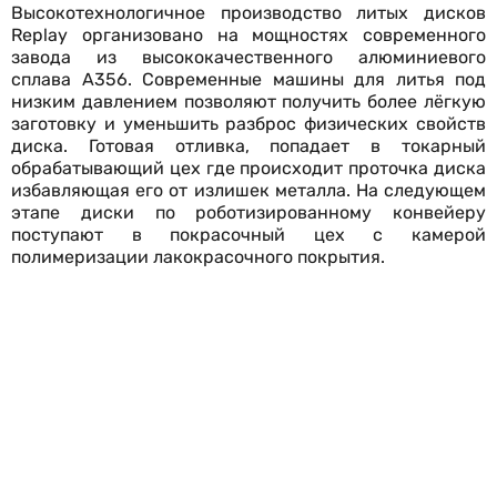
Высокотехнологичное производство литых дисков
Replay организовано на мощностях современного
завода из высококачественного алюминиевого
сплава А356. Современные машины для литья под
низким давлением позволяют получить более лёгкую
заготовку и уменьшить разброс физических свойств
диска. Готовая отливка, попадает в токарный
обрабатывающий цех где происходит проточка диска
избавляющая его от излишек металла. На следующем
этапе диски по роботизированному конвейеру
поступают в покрасочный цех с камерой
полимеризации лакокрасочного покрытия.
Собственный многоуровневый стандарт качества
продукции Qualex (Кволекс), реализованный на
производстве обеспечивает высокое качество
легкосплавных дисков Replay. Всего компания Replay