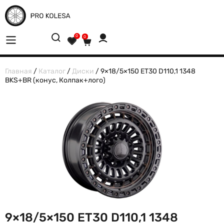
0
0
Главная
/
Каталог
/
Диски
/ 9×18/5×150 ET30 D110,1 1348
BKS+BR (конус, Колпак+лого)
9×18/5×150 ET30 D110,1 1348