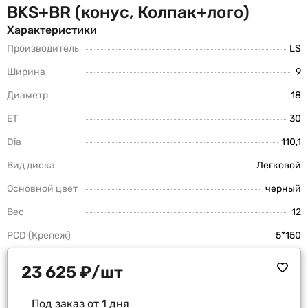
BKS+BR (конус, Колпак+лого)
Характеристики
Производитель
LS
Ширина
9
Диаметр
18
ET
30
Dia
110,1
Вид диска
Легковой
Основной цвет
черный
Вес
12
PCD (Крепеж)
5*150
23 625
₽
/шт
Под заказ от 1 дня