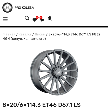
0
0
Главная
/
Каталог
/
Диски
/ 8×20/6×114,3 ET46 D67,1 LS FG32
MGM (конус, Колпак+лого)
8×20/6×114,3 ET46 D67,1 LS