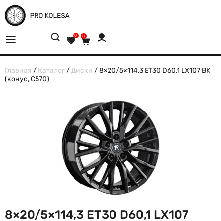
0
0
Главная
/
Каталог
/
Диски
/ 8×20/5×114,3 ET30 D60,1 LX107 BK
(конус, C570)
8×20/5×114,3 ET30 D60,1 LX107