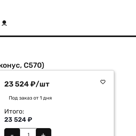
конус, C570)
23 524
₽
/шт
Под заказ от 1 дня
Итого:
23 524 ₽
-
+