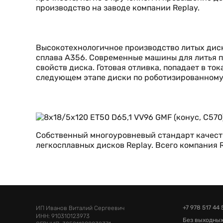
производство на заводе компании Replay.
Высокотехнологичное производство литых диск
сплава А356. Современные машины для литья п
свойств диска. Готовая отливка, попадает в т
следующем этапе диски по роботизированному
Собственный многоуровневый стандарт качеств
легкосплавных дисков Replay. Всего компания
+7 978 517 44 
ИП Иванов Виталий Сергеевич
ИНН: 910310123973
Без выходных