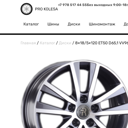
+7 978 517 44 55
Без выходных 9:00-18
Каталог
Шины
Диски
Шиномонтаж
До
Главная
/
Каталог
/
Диски
/ 8×18/5×120 ET50 D65,1 VV9