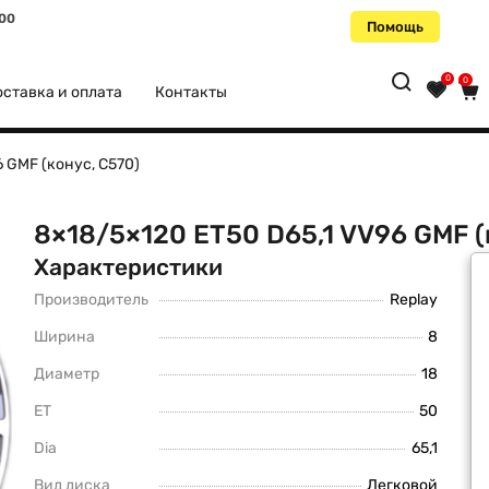
:00
Помощь
0
0
ставка и оплата
Контакты
6 GMF (конус, C570)
8×18/5×120 ET50 D65,1 VV96 GMF (
Характеристики
Производитель
Replay
Ширина
8
Диаметр
18
ET
50
Dia
65,1
Вид диска
Легковой