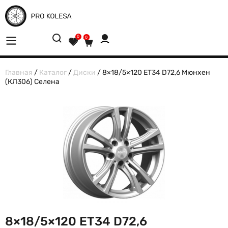
0
0
Главная
/
Каталог
/
Диски
/ 8×18/5×120 ET34 D72,6 Мюнхен
(КЛ306) Селена
8×18/5×120 ET34 D72,6