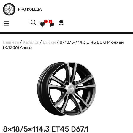
0
0
Главная
/
Каталог
/
Диски
/ 8×18/5×114,3 ET45 D67,1 Мюнхен
(КЛ306) Алмаз
8×18/5×114,3 ET45 D67,1