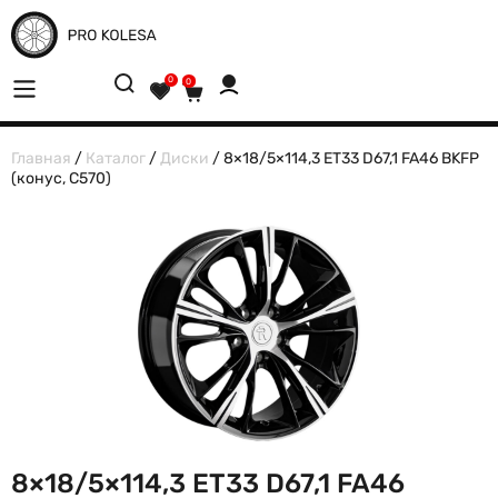
0
0
Главная
/
Каталог
/
Диски
/ 8×18/5×114,3 ET33 D67,1 FA46 BKFP
(конус, C570)
8×18/5×114,3 ET33 D67,1 FA46