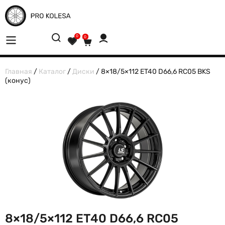
0
0
Главная
/
Каталог
/
Диски
/ 8×18/5×112 ET40 D66,6 RC05 BKS
(конус)
8×18/5×112 ET40 D66,6 RC05