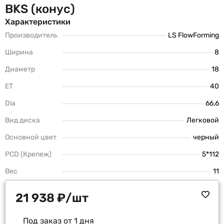
BKS (конус)
Характеристики
Производитель
LS FlowForming
Ширина
8
Диаметр
18
ET
40
Dia
66,6
Вид диска
Легковой
Основной цвет
черный
PCD (Крепеж)
5*112
Вес
11
21 938
₽
/шт
Под заказ от 1 дня