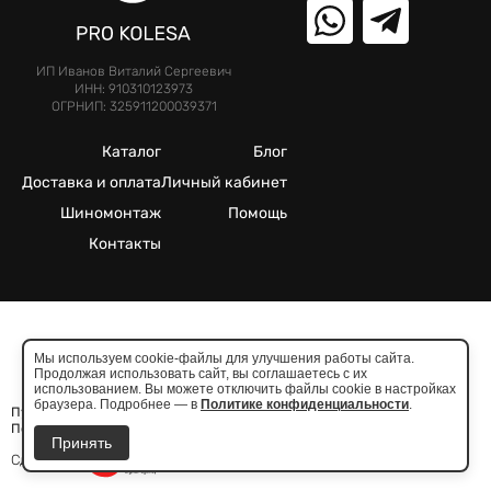
ИП Иванов Виталий Сергеевич
ИНН: 910310123973
ОГРНИП: 325911200039371
Каталог
Блог
Доставка и оплата
Личный кабинет
Шиномонтаж
Помощь
Контакты
©2025. Все права защищены.
Мы используем cookie-файлы для улучшения работы сайта.
Продолжая использовать сайт, вы соглашаетесь с их
Meta признана экстремистcкой организацией в России
использованием. Вы можете отключить файлы cookie в настройках
браузера. Подробнее — в
Политике конфиденциальности
.
Публичная оферта
Политика конфиденциальности
Принять
Сделано в