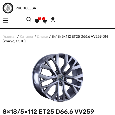
0
0
Главная
/
Каталог
/
Диски
/ 8×18/5×112 ET25 D66,6 VV259 GM
(конус, C570)
8×18/5×112 ET25 D66,6 VV259