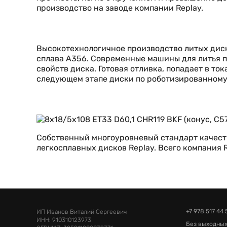
производство на заводе компании Replay.
Высокотехнологичное производство литых диск
сплава А356. Современные машины для литья п
свойств диска. Готовая отливка, попадает в т
следующем этапе диски по роботизированному
Собственный многоуровневый стандарт качеств
легкосплавных дисков Replay. Всего компания
+7 978 517 44 
ИП Иванов Виталий Сергеевич
ИНН: 910310123973
Без выходных