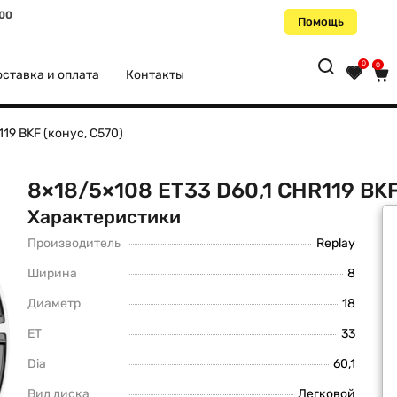
:00
Помощь
0
0
ставка и оплата
Контакты
19 BKF (конус, C570)
8×18/5×108 ET33 D60,1 CHR119 BKF
Характеристики
Производитель
Replay
Ширина
8
Диаметр
18
ET
33
Dia
60,1
Вид диска
Легковой