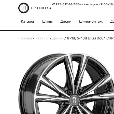
+7 978 517 44 55
Без выходных 9:00-18
Каталог
Шины
Диски
Шиномонтаж
До
Главная
/
Каталог
/
Диски
/ 8×18/5×108 ET33 D60,1 CHR1