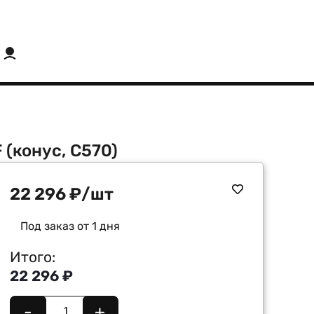
 (конус, C570)
22 296
₽
/шт
Под заказ от 1 дня
Итого:
22 296 ₽
-
+