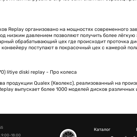
ов Replay организовано на мощностях современного за
од низким давлением позволяют получить более лёгкую 
окарный обрабатывающий цех где происходит проточка ди
 конвейеру поступают в покрасочный цех с камерой пол
а продукции Qualex (Кволекс), реализованный на произ
 Replay выпускает более 1000 моделей дисков различных
55
Каталог
 9:00-18:00