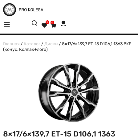
0
0
Главная
/
Каталог
/
Диски
/ 8×17/6×139,7 ET-15 D106,1 1363 BKF
(конус, Колпак+лого)
8×17/6×139,7 ET-15 D106,1 1363