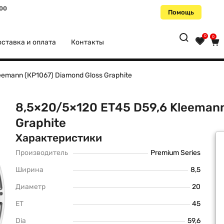
:00
Помощь
0
0
ставка и оплата
Контакты
eemann (КР1067) Diamond Gloss Graphite
8,5×20/5×120 ET45 D59,6 Kleemann
Graphite
Характеристики
Производитель
Premium Series
Ширина
8,5
Диаметр
20
ET
45
Dia
59,6