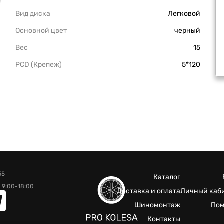
Вид диска
Легковой
Основной цвет
черный
Вес
15
PCD (Крепеж)
5*120
55
Каталог
 9:00-18:00
Доставка и оплата
Личный каб
Шиномонтаж
По
Контакты