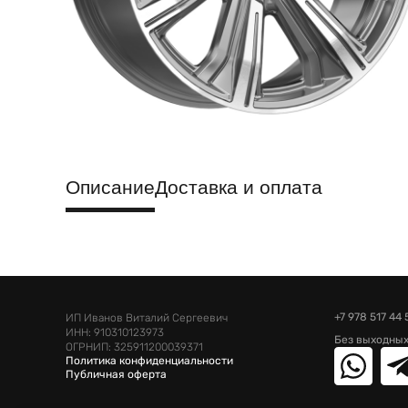
Описание
Доставка и оплата
+7 978 517 44 
ИП Иванов Виталий Сергеевич
ИНН: 910310123973
Без выходных
ОГРНИП: 325911200039371
Политика конфиденциальности
Публичная оферта