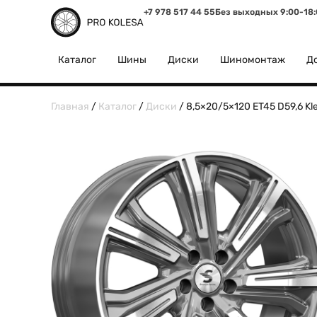
+7 978 517 44 55
Без выходных 9:00-18
Каталог
Шины
Диски
Шиномонтаж
До
Главная
/
Каталог
/
Диски
/ 8,5×20/5×120 ET45 D59,6 Kl