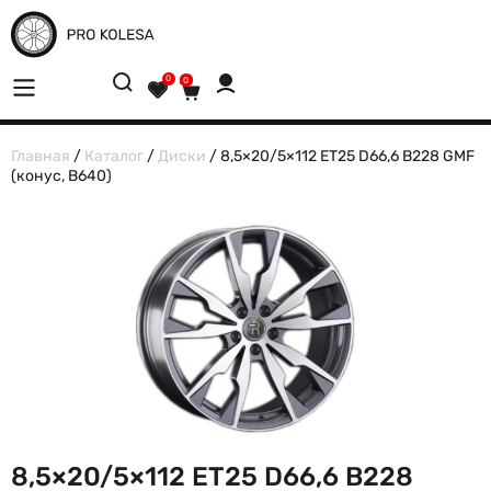
0
0
Главная
/
Каталог
/
Диски
/ 8,5×20/5×112 ET25 D66,6 B228 GMF
(конус, B640)
8,5×20/5×112 ET25 D66,6 B228