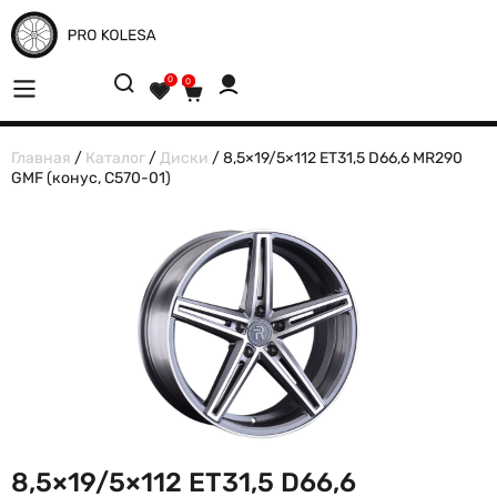
0
0
Главная
/
Каталог
/
Диски
/ 8,5×19/5×112 ET31,5 D66,6 MR290
GMF (конус, C570-01)
8,5×19/5×112 ET31,5 D66,6