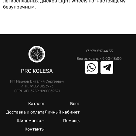
легкосплавных дисков Light Wheels по-настоящему
безупречным.
+7 978 517 44 55
Без выходных 9:00-18:00
ИП Иванов Виталий Сергеевич
ИНН: 910310123973
ОГРНИП: 325911200039371
Каталог
Блог
Доставка и оплата
Личный кабинет
Шиномонтаж
Помощь
Контакты