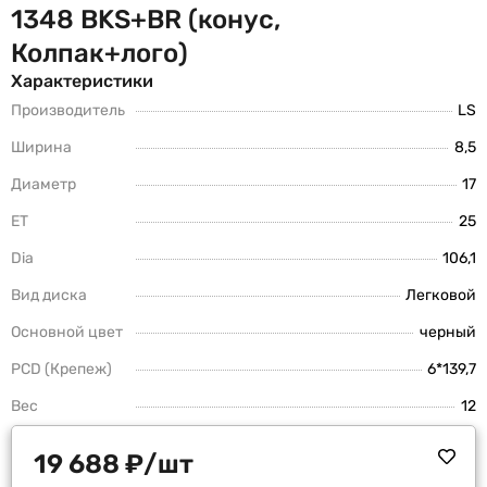
1348 BKS+BR (конус,
Колпак+лого)
Характеристики
Производитель
LS
Ширина
8,5
Диаметр
17
ET
25
Dia
106,1
Вид диска
Легковой
Основной цвет
черный
PCD (Крепеж)
6*139,7
Вес
12
19 688
₽
/шт