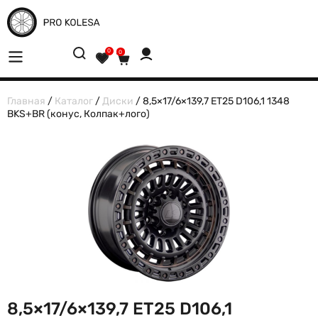
0
0
Главная
/
Каталог
/
Диски
/ 8,5×17/6×139,7 ET25 D106,1 1348
BKS+BR (конус, Колпак+лого)
8,5×17/6×139,7 ET25 D106,1