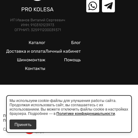
ИП Иванов Виталий Сергеевич
ИНН: 910310123973
ОГРНИП: 325911200039371
Каталог
Блог
Доставка и оплата
Личный кабинет
Шиномонтаж
Помощь
Контакты
©2025. Все права защищены.
Мы используем cookie-файлы для улучшения работы сайта.
Продолжая использовать сайт, вы соглашаетесь с их
Meta признана экстремистcкой организацией в России
использованием. Вы можете отключить файлы cookie в настройках
браузера. Подробнее — в
Политике конфиденциальности
.
Публичная оферта
Политика конфиденциальности
Принять
Сделано в