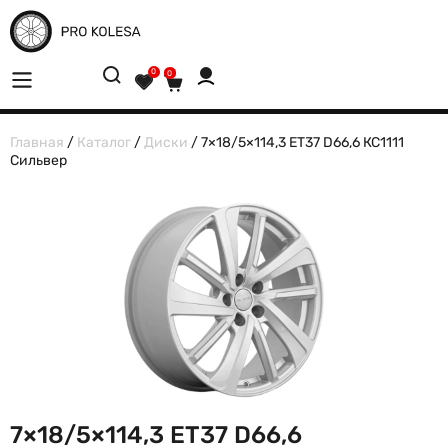
0
0
Главная
/
Каталог
/
Диски
/ 7×18/5×114,3 ET37 D66,6 КС1111
Сильвер
7×18/5×114,3 ET37 D66,6