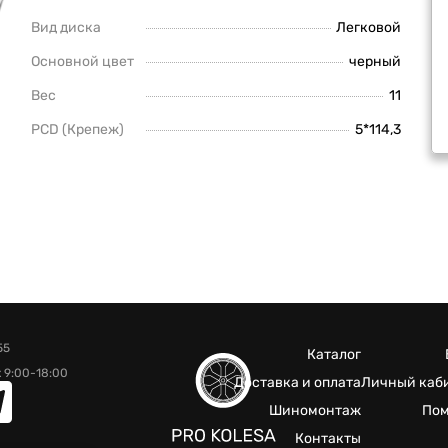
Вид диска
Легковой
Основной цвет
черный
Вес
11
PCD (Крепеж)
5*114,3
55
Каталог
 9:00-18:00
Доставка и оплата
Личный каб
Шиномонтаж
По
Контакты