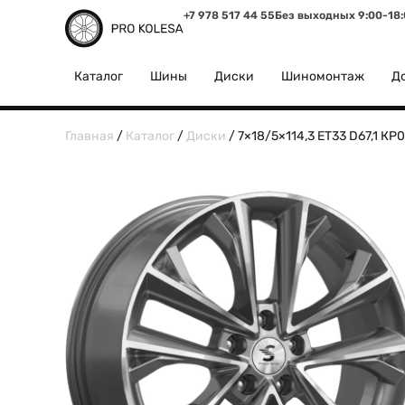
+7 978 517 44 55
Без выходных 9:00-18
Каталог
Шины
Диски
Шиномонтаж
До
Главная
/
Каталог
/
Диски
/ 7×18/5×114,3 ET33 D67,1 КР