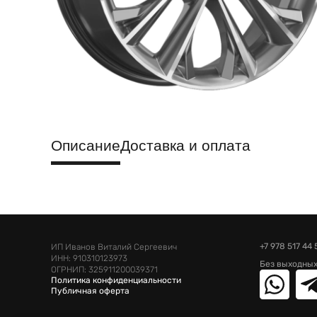
Описание
Доставка и оплата
+7 978 517 44 
ИП Иванов Виталий Сергеевич
ИНН: 910310123973
Без выходных
ОГРНИП: 325911200039371
Политика конфиденциальности
Публичная оферта