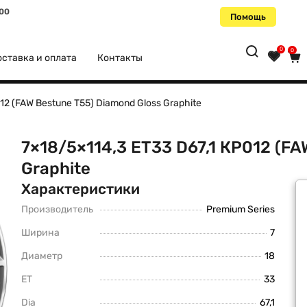
:00
Помощь
0
0
ставка и оплата
Контакты
012 (FAW Bestune T55) Diamond Gloss Graphite
7×18/5×114,3 ET33 D67,1 КР012 (FA
Graphite
Характеристики
Производитель
Premium Series
Ширина
7
Диаметр
18
ET
33
Dia
67,1