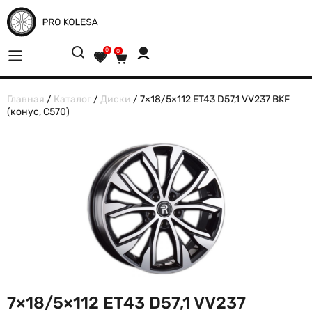
0
0
Главная
/
Каталог
/
Диски
/ 7×18/5×112 ET43 D57,1 VV237 BKF
(конус, C570)
7×18/5×112 ET43 D57,1 VV237