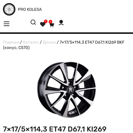
0
0
Главная
/
Каталог
/
Диски
/ 7×17/5×114,3 ET47 D67,1 KI269 BKF
(конус, C570)
7×17/5×114,3 ET47 D67,1 KI269