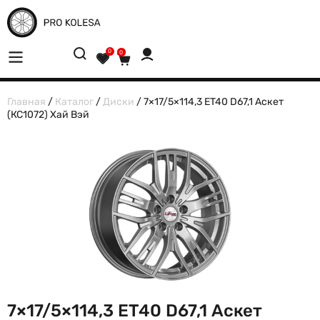
0
0
Главная
/
Каталог
/
Диски
/ 7×17/5×114,3 ET40 D67,1 Аскет
(КС1072) Хай Вэй
7×17/5×114,3 ET40 D67,1 Аскет