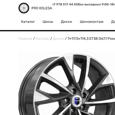
+7 978 517 44 55
Без выходных 9:00-18
Каталог
Шины
Диски
Шиномонтаж
До
Главная
/
Каталог
/
Диски
/ 7×17/5×114,3 ET38 D67,1 Ро