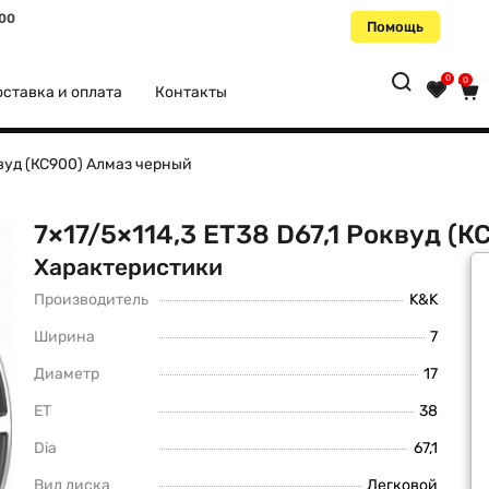
:00
Помощь
0
0
ставка и оплата
Контакты
квуд (КС900) Алмаз черный
7×17/5×114,3 ET38 D67,1 Роквуд (
Характеристики
Производитель
K&K
Ширина
7
Диаметр
17
ET
38
Dia
67,1
Вид диска
Легковой