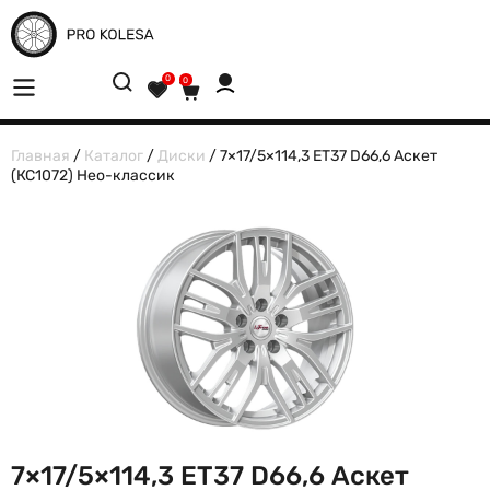
0
0
Главная
/
Каталог
/
Диски
/ 7×17/5×114,3 ET37 D66,6 Аскет
(КС1072) Нео-классик
7×17/5×114,3 ET37 D66,6 Аскет