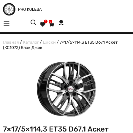
0
0
Главная
/
Каталог
/
Диски
/ 7×17/5×114,3 ET35 D67,1 Аскет
(КС1072) Блэк Джек
7×17/5×114,3 ET35 D67,1 Аскет