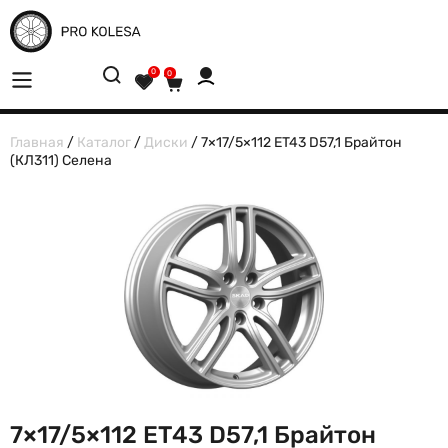
0
0
Главная
/
Каталог
/
Диски
/ 7×17/5×112 ET43 D57,1 Брайтон
(КЛ311) Селена
7×17/5×112 ET43 D57,1 Брайтон