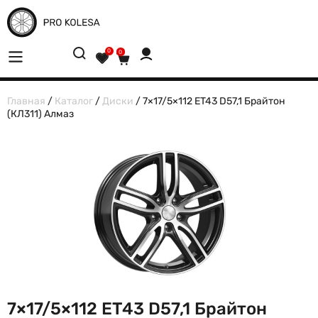
0
0
Главная
/
Каталог
/
Диски
/ 7×17/5×112 ET43 D57,1 Брайтон
(КЛ311) Алмаз
7×17/5×112 ET43 D57,1 Брайтон