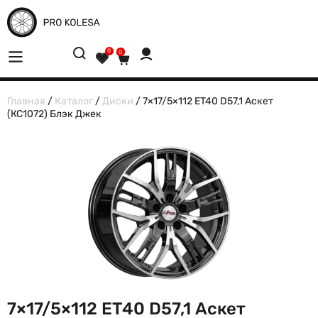
0
0
Главная
/
Каталог
/
Диски
/ 7×17/5×112 ET40 D57,1 Аскет
(КС1072) Блэк Джек
7×17/5×112 ET40 D57,1 Аскет