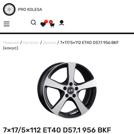
0
0
Главная
/
Каталог
/
Диски
/ 7×17/5×112 ET40 D57,1 956 BKF
(конус)
7×17/5×112 ET40 D57,1 956 BKF