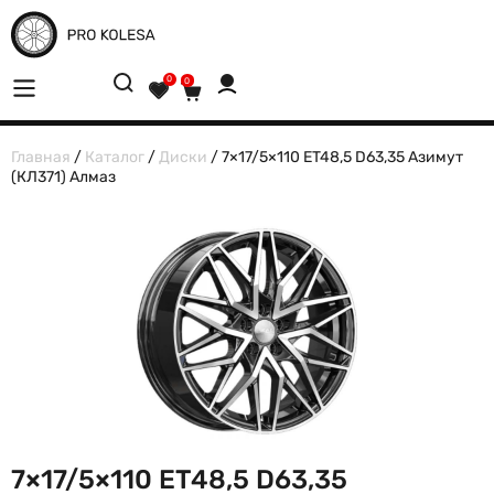
0
0
Главная
/
Каталог
/
Диски
/ 7×17/5×110 ET48,5 D63,35 Азимут
(КЛ371) Алмаз
7×17/5×110 ET48,5 D63,35