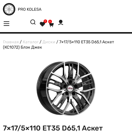
0
0
Главная
/
Каталог
/
Диски
/ 7×17/5×110 ET35 D65,1 Аскет
(КС1072) Блэк Джек
7×17/5×110 ET35 D65,1 Аскет