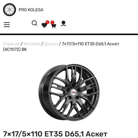
0
0
Главная
/
Каталог
/
Диски
/ 7×17/5×110 ET35 D65,1 Аскет
(КС1072) BK
7×17/5×110 ET35 D65,1 Аскет