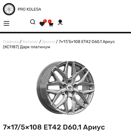
0
0
Главная
/
Каталог
/
Диски
/ 7×17/5×108 ET42 D60,1 Ариус
(КС1187) Дарк платинум
7×17/5×108 ET42 D60,1 Ариус