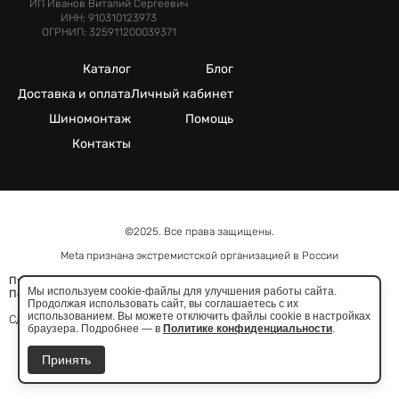
ИП Иванов Виталий Сергеевич
ИНН: 910310123973
ОГРНИП: 325911200039371
Каталог
Блог
Доставка и оплата
Личный кабинет
Шиномонтаж
Помощь
Контакты
©2025. Все права защищены.
Meta признана экстремистcкой организацией в России
Публичная оферта
Мы используем cookie-файлы для улучшения работы сайта.
Политика конфиденциальности
Продолжая использовать сайт, вы соглашаетесь с их
использованием. Вы можете отключить файлы cookie в настройках
Сделано в
браузера. Подробнее — в
Политике конфиденциальности
.
Принять