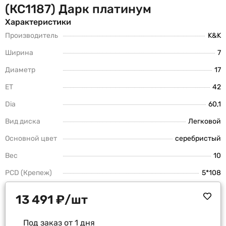
(КС1187) Дарк платинум
Характеристики
Производитель
K&K
Ширина
7
Диаметр
17
ET
42
Dia
60,1
Вид диска
Легковой
Основной цвет
серебристый
Вес
10
PCD (Крепеж)
5*108
13 491
₽
/шт
Под заказ от 1 дня