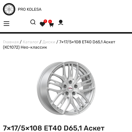
0
0
Главная
/
Каталог
/
Диски
/ 7×17/5×108 ET40 D65,1 Аскет
(КС1072) Нео-классик
7×17/5×108 ET40 D65,1 Аскет