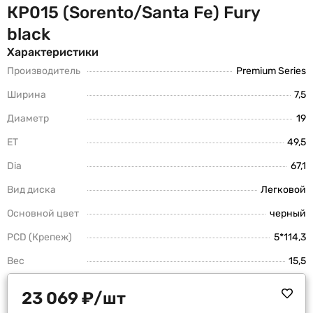
КР015 (Sorento/Santa Fe) Fury
black
Характеристики
Производитель
Premium Series
Ширина
7,5
Диаметр
19
ET
49,5
Dia
67,1
Вид диска
Легковой
Основной цвет
черный
PCD (Крепеж)
5*114,3
Вес
15,5
23 069
₽
/шт