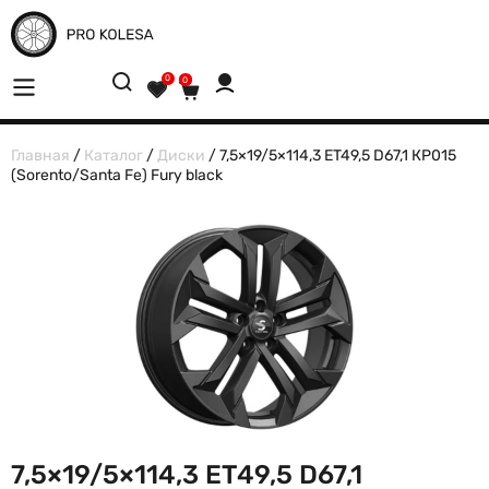
0
0
Главная
/
Каталог
/
Диски
/ 7,5×19/5×114,3 ET49,5 D67,1 КР015
(Sorento/Santa Fe) Fury black
7,5×19/5×114,3 ET49,5 D67,1