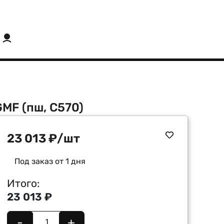
GMF (пш, C570)
23 013
₽
/шт
Под заказ от 1 дня
Итого:
23 013 ₽
-
+