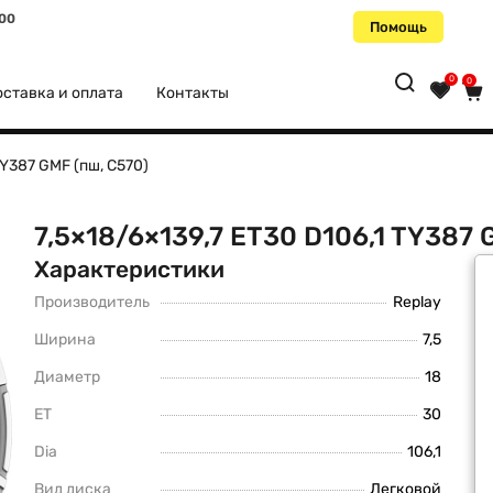
:00
Помощь
0
0
ставка и оплата
Контакты
TY387 GMF (пш, C570)
7,5×18/6×139,7 ET30 D106,1 TY387 
Характеристики
Производитель
Replay
Ширина
7,5
Диаметр
18
ET
30
Dia
106,1
Вид диска
Легковой