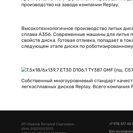
производство на заводе компании Replay.
Высокотехнологичное производство литых диск
сплава А356. Современные машины для литья п
свойств диска. Готовая отливка, попадает в т
следующем этапе диски по роботизированному
Собственный многоуровневый стандарт качеств
легкосплавных дисков Replay. Всего компания
+7 978 517 44 
ИП Иванов Виталий Сергеевич
ИНН: 910310123973
Без выходных