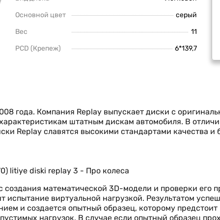
Основной цвет
серый
Вес
11
PCD (Крепеж)
6*139,7
008 года. Компания Replay выпускает диски с оригинал
м характеристикам штатным дискам автомобиля. В отлич
ски Replay славятся высокими стандартами качества и
 с создания математической 3D-модели и проверки его 
т испытание виртуальной нагрузкой. Результатом успе
нием и создается опытный образец, которому предстоит
пустимых нагрузок. В случае если опытный образец про