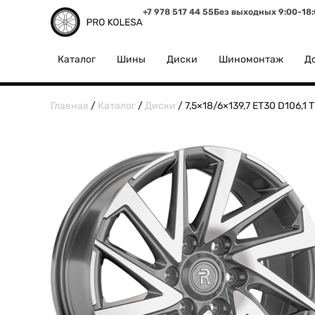
+7 978 517 44 55
Без выходных 9:00-18
Каталог
Шины
Диски
Шиномонтаж
До
Главная
/
Каталог
/
Диски
/ 7,5×18/6×139,7 ET30 D106,1 