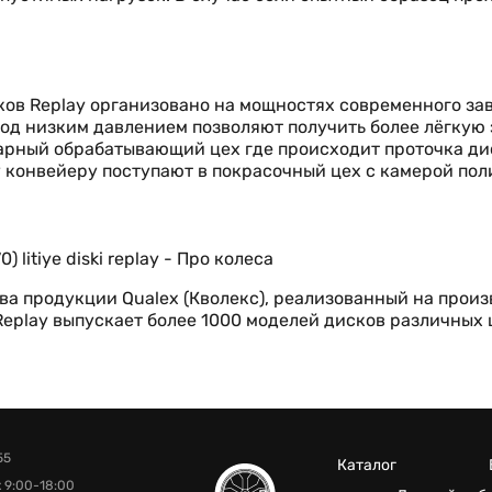
ов Replay организовано на мощностях современного за
од низким давлением позволяют получить более лёгкую 
окарный обрабатывающий цех где происходит проточка ди
 конвейеру поступают в покрасочный цех с камерой пол
а продукции Qualex (Кволекс), реализованный на произ
 Replay выпускает более 1000 моделей дисков различных
55
Каталог
 9:00-18:00